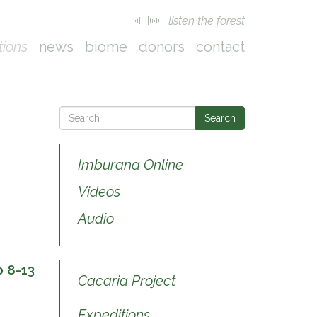
listen the forest
tions
news
biome
donors
contact
Search
Imburana Online
Videos
Audio
o 8-13
Cacaria Project
Expeditions