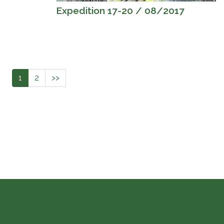
Expedition 17-20 / 08/2017
Current
1
Page
2
Next
>>
page
page
ain