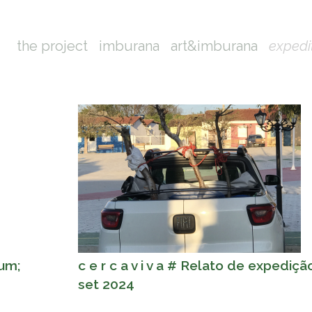
the project
imburana
art&imburana
expedi
Main
navigation
kum;
c e r c a v i v a # Relato de expediçã
set 2024