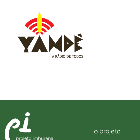
Main
navigation
o projeto